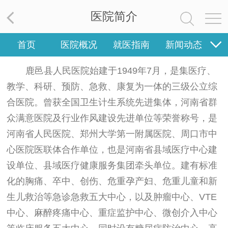
医院简介
首页
医院概况
就医指南
新闻动态
专家团队
护理园地
医疗集团
党群工作
鹿邑县人民医院始建于1949年7月，是集医疗、
教学、科研、预防、急救、康复为一体的三级公立综
健康科普
合医院。曾获全国卫生计生系统先进集体，河南省群
众满意医院及行业作风建设先进单位等荣誉称号，是
河南省人民医院、郑州大学第一附属医院、周口市中
心医院医联体合作单位，也是河南省县域医疗中心建
设单位、县域医疗健康服务集团牵头单位。建有标准
化的胸痛、卒中、创伤、危重孕产妇、危重儿童和新
生儿救治等急诊急救五大中心，以及肿瘤中心、VTE
中心、麻醉疼痛中心、重症监护中心、微创介入中心