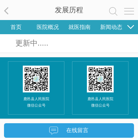
视频专区
集团地图
发展历程
党群工作
首页
医院概况
就医指南
新闻动态
院务公开
党建工作
党风廉政
专家团队
护理园地
医疗集团
党群工作
更新中.....
健康科普
健康科普
鹿邑县人民医院
鹿邑县人民医院
微信公众号
微信公众号
在线留言