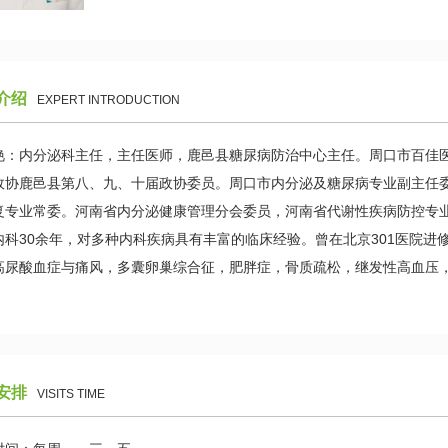
介绍
EXPERT INTRODUCTION
艳：内分泌科主任，主任医师，鹿邑县糖尿病防治中心主任。周口市百佳
政协鹿邑县第八、九、十届政协委员。周口市内分泌及糖尿病专业副主任
复专业常委。河南省内分泌健康管理分会委员，河南省代谢性疾病防控专
内科30余年，对多种内科疾病具有丰富的临床经验。曾在北京301医院
高尿酸血症与痛风，多囊卵巢综合征，肥胖症，骨质疏松，继发性高血压
安排
VISITS TIME