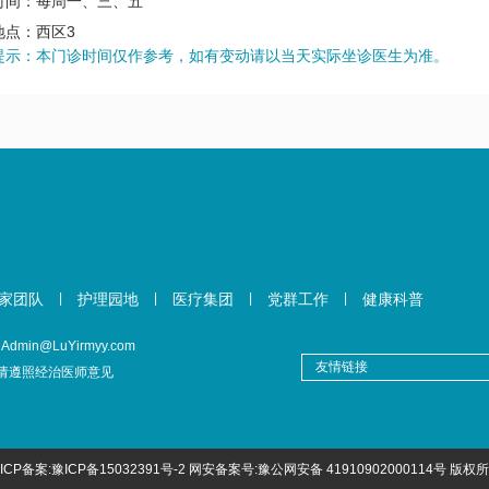
时间：每周一、三、五
地点：西区3
提示：本门诊时间仅作参考，如有变动请以当天实际坐诊医生为准。
家团队
|
护理园地
|
医疗集团
|
党群工作
|
健康科普
in@LuYirmyy.com
请遵照经治医师意见
. ICP备案:
豫ICP备15032391号-2
网安备案号:
豫公网安备 41910902000114号
版权所