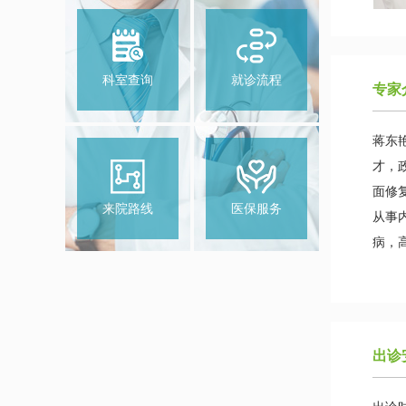
科室查询
就诊流程
专家
蒋东
才，
面修
来院路线
医保服务
从事
病，
出诊