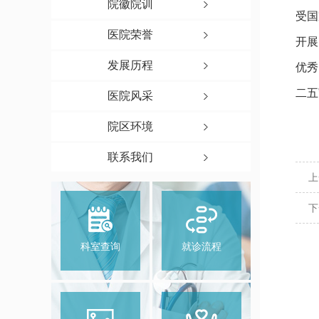
院徽院训
受国
医院荣誉
开展
发展历程
优秀
二五
医院风采
院区环境
联系我们
上
下
科室查询
就诊流程